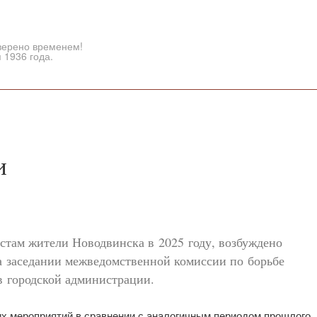
верено временем!
 1936 года.
и
стам жители Новодвинска в 2025 году, возбуждено
а заседании межведомственной комиссии по борьбе
в городской администрации.
х мероприятий в сравнении с аналогичным периодом прошлого