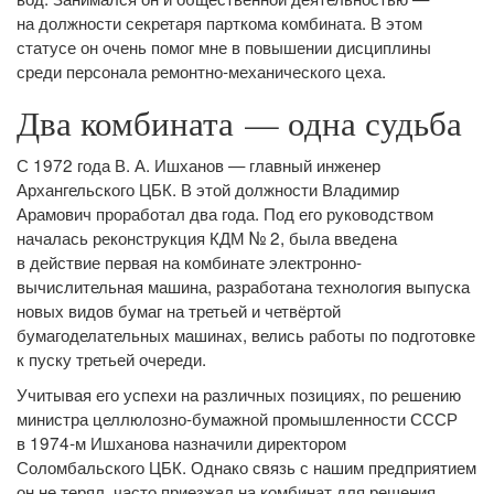
на должности секретаря парткома комбината. В этом
статусе он очень помог мне в повышении дисциплины
среди персонала ремонтно-механического цеха.
Два комбината — одна судьба
С 1972 года В. А. Ишханов — главный инженер
Архангельского ЦБК. В этой должности Владимир
Арамович проработал два года. Под его руководством
началась реконструкция КДМ № 2, была введена
в действие первая на комбинате электронно-
вычислительная машина, разработана технология выпуска
новых видов бумаг на третьей и четвёртой
бумагоделательных машинах, велись работы по подготовке
к пуску третьей очереди.
Учитывая его успехи на различных позициях, по решению
министра целлюлозно-бумажной промышленности СССР
в 1974‑м Ишханова назначили директором
Соломбальского ЦБК. Однако связь с нашим предприятием
он не терял, часто приезжал на комбинат для решения