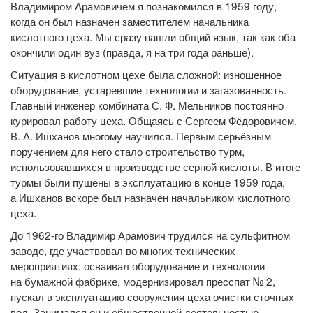
Владимиром Арамовичем я познакомился в 1959 году,
когда он был назначен заместителем начальника
кислотного цеха. Мы сразу нашли общий язык, так как оба
окончили один вуз (правда, я на три года раньше).
Ситуация в кислотном цехе была сложной: изношенное
оборудование, устаревшие технологии и загазованность.
Главный инженер комбината С. Ф. Мельников постоянно
курировал работу цеха. Общаясь с Сергеем Фёдоровичем,
В. А. Ишханов многому научился. Первым серьёзным
поручением для него стало строительство турм,
использовавшихся в производстве серной кислоты. В итоге
турмы были пущены в эксплуатацию в конце 1959 года,
а Ишханов вскоре был назначен начальником кислотного
цеха.
До 1962-го Владимир Арамович трудился на сульфитном
заводе, где участвовал во многих технических
мероприятиях: осваивал оборудование и технологии
на бумажной фабрике, модернизировал пресспат № 2,
пускал в эксплуатацию сооружения цеха очистки сточных
вод. Занимался он и общественной деятельностью —