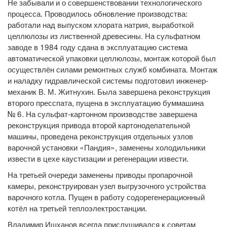
Не забывали и о совершенствовании технологического
процесса. Проводилось обновление производства:
работали над выпуском хлората натрия, выработкой
целлюлозы из лиственной древесины. На сульфатном
заводе в 1984 году сдана в эксплуатацию система
автоматической упаковки целлюлозы, монтаж которой был
осуществлён силами ремонтных служб комбината. Монтаж
и наладку гидравлической системы подготовил инженер-
механик В. М. Житнухин. Была завершена реконструкция
второго пресспата, пущена в эксплуатацию буммашина
№ 6. На сульфат-картонном производстве завершена
реконструкция привода второй картоноделательной
машины, проведена реконструкция отдельных узлов
варочной установки «Пандия», заменены холодильники
извести в цехе каустизации и регенерации извести.
На третьей очереди заменены приводы пропарочной
камеры, реконструирован узел выгрузочного устройства
варочного котла. Пущен в работу содорегенерационный
котёл на третьей теплоэлектростанции.
Владимир Ишханов всегда прислушивался к советам