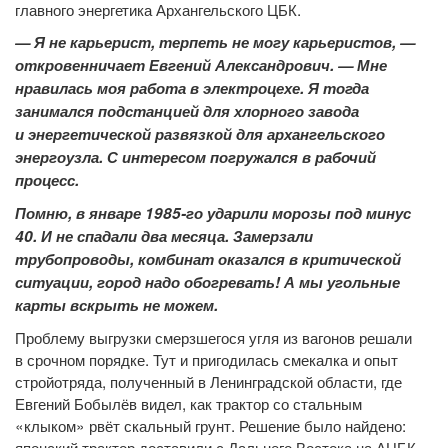
главного энергетика Архангельского ЦБК.
— Я не карьерист, терпеть не могу карьеристов, —
откровенничает Евгений Александрович. — Мне
нравилась моя работа в электроцехе. Я тогда
занимался подстанцией для хлорного завода
и энергетической развязкой для архангельского
энергоузла. С интересом погружался в рабочий
процесс.
Помню, в январе 1985-го ударили морозы под минус
40. И не спадали два месяца. Замерзали
трубопроводы, комбинат оказался в критической
ситуации, город надо обогревать! А мы угольные
карты вскрыть не можем.
Проблему выгрузки смерзшегося угля из вагонов решали
в срочном порядке. Тут и пригодилась смекалка и опыт
стройотряда, полученный в Ленинградской области, где
Евгений Бобылёв видел, как трактор со стальным
«клыком» рвёт скальный грунт. Решение было найдено:
японский трактор доставили с Дальнего Востока на АЦБК,