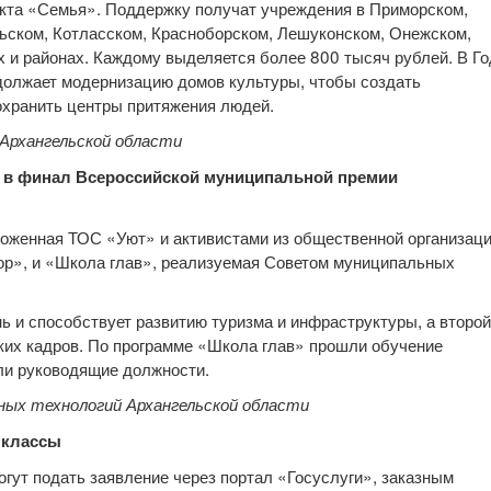
кта «Семья». Поддержку получат учреждения в Приморском,
ьском, Котласском, Красноборском, Лешуконском, Онежском,
х и районах. Каждому выделяется более 800 тысяч рублей. В Го
должает модернизацию домов культуры, чтобы создать
охранить центры притяжения людей.
Архангельской области
и в финал Всероссийской муниципальной премии
ложенная ТОС «Уют» и активистами из общественной организац
ор», и «Школа глав», реализуемая Советом муниципальных
ь и способствует развитию туризма и инфраструктуры, а второй
ких кадров. По программе «Школа глав» прошли обучение
яли руководящие должности.
ых технологий Архангельской области
 классы
гут подать заявление через портал «Госуслуги», заказным