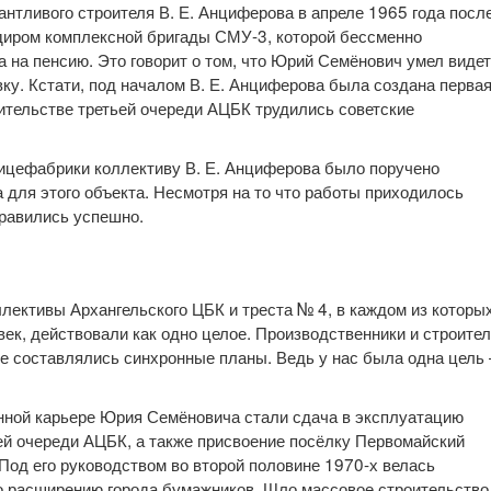
антливого строителя В. Е. Анциферова в апреле 1965 года посл
диром комплексной бригады СМУ-3, которой бессменно
а на пенсию. Это говорит о том, что Юрий Семёнович умел виде
вку. Кстати, под началом В. Е. Анциферова была создана перва
оительстве третьей очереди АЦБК трудились советские
ицефабрики коллективу В. Е. Анциферова было поручено
 для этого объекта. Несмотря на то что работы приходилось
правились успешно.
ективы Архангельского ЦБК и треста № 4, в каждом из которы
век, действовали как одно целое. Производственники и строите
е составлялись синхронные планы. Ведь у нас была одна цель
ной карьере Юрия Семёновича стали сдача в эксплуатацию
й очереди АЦБК, а также присвоение посёлку Первомайский
 Под его руководством во второй половине 1970-х велась
по расширению города бумажников. Шло массовое строительство