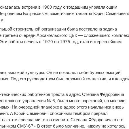
оказалась встреча в 1960 году с тогдашним управляющим
Петровичем Батраковым, заметившим таланты Юрия Семёнович
у.
льшой строительной организации была поставлена задача
е третьей очереди Архангельского ЦБК — сложнейшего комплек
Эти работы велись с 1970 по 1975 год, став интереснейшим
ек высокой культуры. Он не позволял себе бурных эмоций,
нных. Под его руководством был огромный коллектив, и к каждо
-технических работников треста в адрес Степана Фёдоровича
монтажного управления № 6, было много нареканий, по мнению
ивых. На очередной планёрке в адрес этого начальника вновь
чания. А Юрий Семёнович спокойным тембром прервал
 на этом совещании готов сменить Степана Фёдоровича в его
льником СМУ‑6?» В ответ было молчание, никому не хотелось