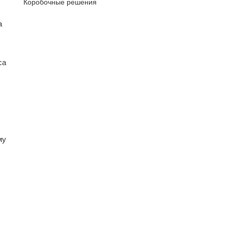
Коробочные решения
а
са
му