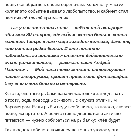
вернулся обратно к своим сородичам. Конечно, у многих
коллег это событие вызвало любопытство, и кабинет стал
настоящей точкой притяжения.
— Так у нас появились ясли — небольшой аквариум
объёмом 30 литров, где сейчас живёт больше сотни
мальков. Теперь к нам чаще заходят коллеги, даже те,
кто раньше редко бывал. И это понятно —
наблюдать за водными жителями действительно
очень увлекательно, — рассказывает Андрей
Павлович. — Мой папа тоже активно интересуется
нашим аквариумом, просит присылать фотографии.
Ему это очень близко и интересно.
Кстати, опытные рыбаки начали частенько заглядывать
в гости, ведь подводные животные служат отличным
барометром. Если рыбы ведут себя вяло, то погода, скорее
всего, испортится. А если активно двигаются и активно
питаются — нужно собираться на рыбалку: клёв будет!
Так в одном кабинете появился не только уголок уюта
и спокойствия, но и место, куда хочется заглянуть. Здесь