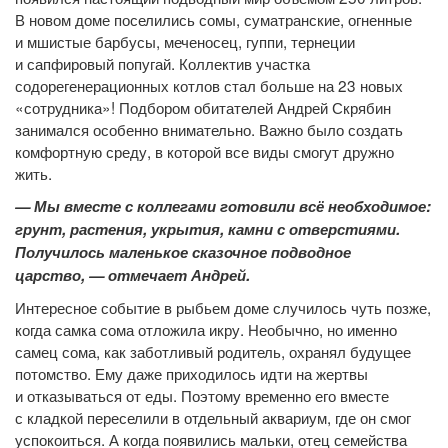
В новом доме поселились сомы, суматранские, огненные
и мшистые барбусы, меченосец, гуппи, тернеции
и сапфировый попугай. Коллектив участка
содорегенерационных котлов стал больше на 23 новых
«сотрудника»! Подбором обитателей Андрей Скрябин
занимался особенно внимательно. Важно было создать
комфортную среду, в которой все виды смогут дружно
жить.
— Мы вместе с коллегами готовили всё необходимое:
грунт, растения, укрытия, камни с отверстиями.
Получилось маленькое сказочное подводное
царство, — отмечает Андрей.
Интересное событие в рыбьем доме случилось чуть позже,
когда самка сома отложила икру. Необычно, но именно
самец сома, как заботливый родитель, охранял будущее
потомство. Ему даже приходилось идти на жертвы
и отказываться от еды. Поэтому временно его вместе
с кладкой переселили в отдельный аквариум, где он смог
успокоиться. А когда появились мальки, отец семейства