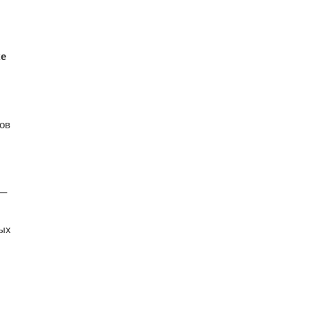
ке
ов
 —
вых