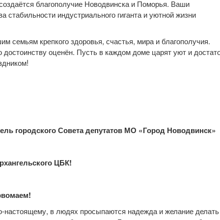
 создаётся благополучие Новодвинска и Поморья. Ваши
ва стабильности индустриального гиганта и уютной жизни
им семьям крепкого здоровья, счастья, мира и благополучия.
по достоинству оценён. Пусть в каждом доме царят уют и достато
здником!
ль городского Совета депутатов МО «Город Новодвинск»
рхангельского ЦБК!
рвомаем!
 по-настоящему, в людях просыпаются надежда и желание делать