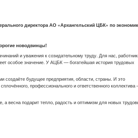
ерального директора АО «Архангельский ЦБК» по экономи
Дорогие новодвинцы!
чинаний и уважения к созидательному труду. Для нас, работник
еет особое значение. У АЦБК — богатейшая история трудовых
и создаёте будущее предприятия, области, страны. И это
ю сплочённого, профессионального и ответственного коллектива
е, а весна подарит тепло, радость и оптимизм для новых трудо